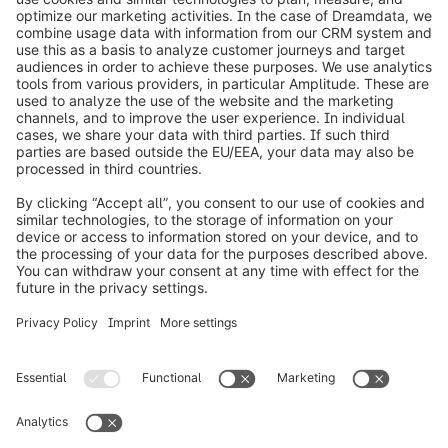
info@shopware.com
Over Shopware
Product
Oplossingen
Partners
Developers
Resources