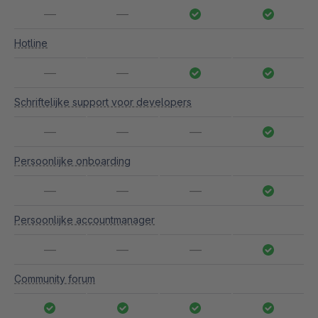
—
—
Hotline
—
—
Schriftelijke support voor developers
—
—
—
Persoonlijke onboarding
—
—
—
Persoonlijke accountmanager
—
—
—
Community forum