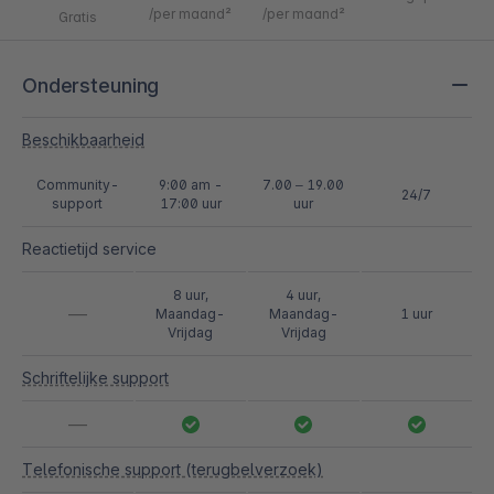
/per maand²
/per maand²
Gratis
Ondersteuning
Beschikbaarheid
Community-
9:00 am -
7.00 – 19.00
24/7
support
17:00 uur
uur
Reactietijd service
8 uur,
4 uur,
—
Maandag-
Maandag-
1 uur
Vrijdag
Vrijdag
Schriftelijke support
—
Telefonische support (terugbelverzoek)