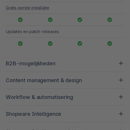
Gratis eerste installatie
Updates en patch-releases
B2B-mogelijkheden
Bruto/netto prijsaanduiding
Content management & design
Shopping Experiences
Workflow & automatisering
Uitgebreid beheer van rollen en rechten
Rollen & Rechten
Shopware Intelligence
—
—
CMS-rules
Offertebeheer
Copilot - Knowledge Assistant