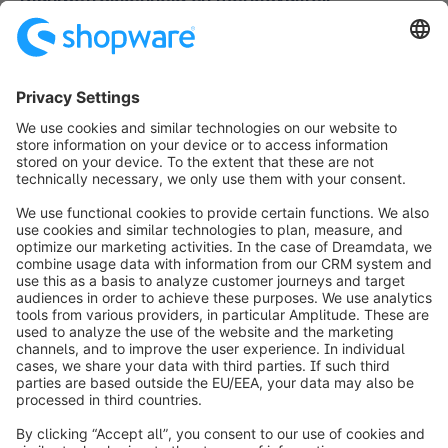
Of het nu B2C of B2B is, krijg erkenning op alle
verkoopkanalen en verander klanten in loyale fans
van je bedrijf.
De ultieme gids voor klantervaring
We ondersteunen je digitale commerce succes met
waardevolle informatie en het nieuwste onderzoek.
Download de gratis gids
Vragen?
Vraag je persoonlijke consultatie of Shopware-demo