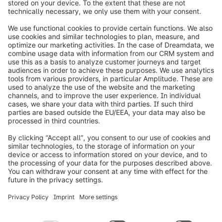
info@shopware.com
Over Shopware
Product
Oplossingen
Partners
Developers