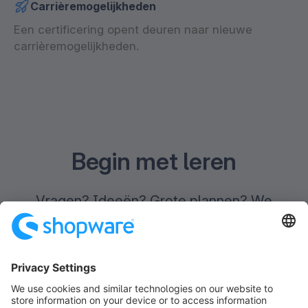
Carrièremogelijkheden
Een certificering opent deuren naar nieuwe
carrièremogelijkheden.
Begin met leren
Vragen? Ideeën? Grote plannen? We
luisteren graag en helpen je verder, waar je
ook staat in je commerce-traject.
Academy Pass boeken
Neem contact op