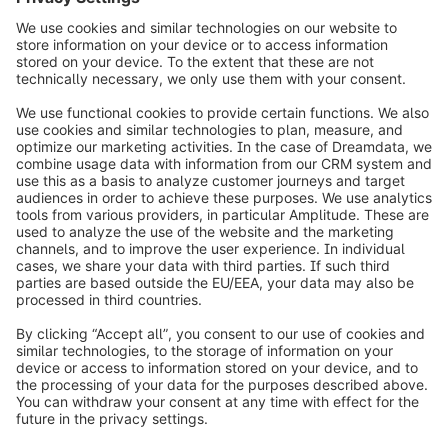
info@shopware.com
Over Shopware
Product
Oplossingen
Partners