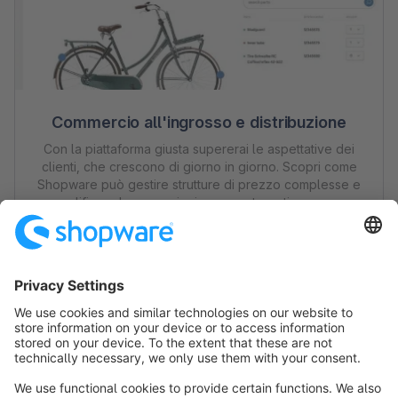
Commercio all'ingrosso e distribuzione
Con la piattaforma giusta supererai le aspettative dei
clienti, che crescono di giorno in giorno. Scopri come
Shopware può gestire strutture di prezzo complesse e
semplificare le operazioni, per mantenerti sempre un
passo avanti rispetto alla concorrenza.