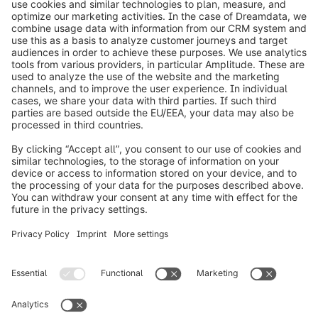
info@shopware.com
Informazioni su Shopware
Prodotti
Soluzioni
Partner
Developers
Risorse