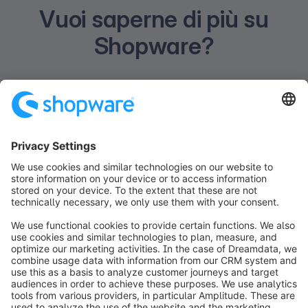
Vuoi saperne di più su
Shopware?
Non esitare a contattare il nostro team di
vendita. Saremo felici di aiutarti a trovare la
soluzione Shopware perfetta per le tue
esigenze.
Richiedi una dimostrazione
Contattaci