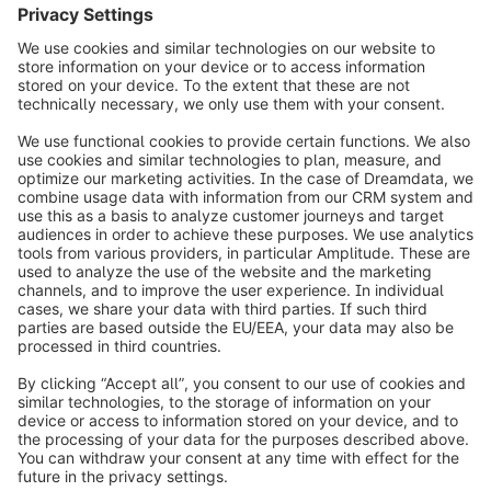
Scopri Shopware 6, la soluzione di Headless
Commerce che fa per te! Scopri come noi e i
nostri esperti partner possiamo aiutarti a far
crescere la tua attività.
Contattaci
Verso il futuro con l’Headless
Commerce
L’e-commerce sta cambiando e i rivenditori online
si trovano ad affrontare sfide sempre più