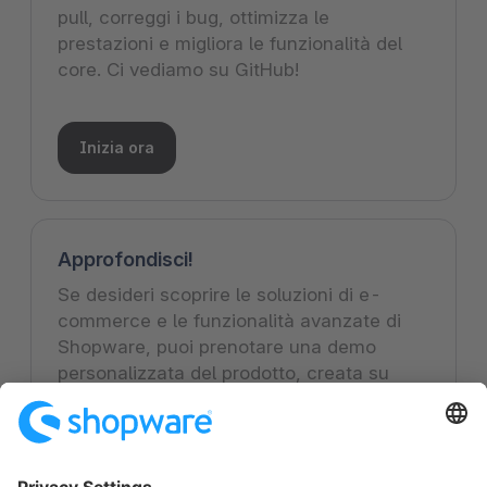
pull, correggi i bug, ottimizza le
prestazioni e migliora le funzionalità del
core. Ci vediamo su GitHub!
Inizia ora
Approfondisci!
Se desideri scoprire le soluzioni di e-
commerce e le funzionalità avanzate di
Shopware, puoi prenotare una demo
personalizzata del prodotto, creata su
misura per le esigenze della tua azienda. I
nostri esperti interni sono pronti a guidarti.