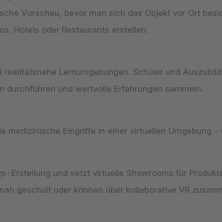
stische Vorschau, bevor man sich das Objekt vor Ort bes
ros, Hotels oder Restaurants erstellen.
R realitätsnahe Lernumgebungen. Schüler und Auszubilde
 durchführen und wertvolle Erfahrungen sammeln.
edizinische Eingriffe in einer virtuellen Umgebung – un
yp-Erstellung und setzt virtuelle Showrooms für Produk
snah geschult oder können über kollaborative VR zusam