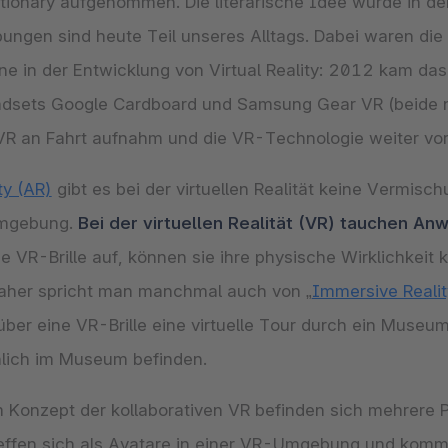
tionary aufgenommen. Die literarische Idee wurde in de
ungen sind heute Teil unseres Alltags. Dabei waren di
e in der Entwicklung von Virtual Reality: 2012 kam das
sets Google Cardboard und Samsung Gear VR (beide nic
 VR an Fahrt aufnahm und die VR-Technologie weiter vo
y (AR)
gibt es bei der virtuellen Realität keine Vermis
 Umgebung.
Bei der virtuellen Realität (VR) tauchen An
e VR-Brille auf, können sie ihre physische Wirklichkeit 
 Daher spricht man manchmal auch von „
Immersive Realit
r eine VR-Brille eine virtuelle Tour durch ein Museum
chlich im Museum befinden.
 Konzept der kollaborativen VR befinden sich mehrere 
treffen sich als Avatare in einer VR-Umgebung und komm