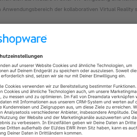
 Anwendungsbereich der kollaborativen Virtual Reality 
e und Software im Überblick
ten benötigen die Entwickler und Nutzer allerdings spez
etzung von Virtual Reality
uellen Welt:
VR-Entwickler verwenden Programme, wie 
4D und LightWave 3D, um dreidimensionale virtuelle We
rtige Wirklichkeit zu simulieren und 3D-Szenarien zu e
iese Systeme vereinfachen das Programmieren von Inte