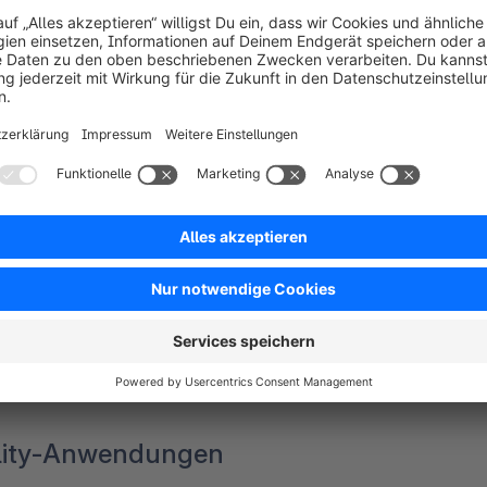
ity-Erlebnis der Nutzer
VR möglichst realistisch wirkt, brauchen die Anwender 
ogien und Sensoren die immersive Umgebung darstelle
 der virtuellen Welt dann interagieren zu können, sind
roller, mit denen Nutzer Aktionen steuern. Aber auc
ngen des Nutzers in die virtuelle Welt.
mit einer 360-Grad-Sicht der Umgebung machen das Seh
tisch.
eality-Anwendungen