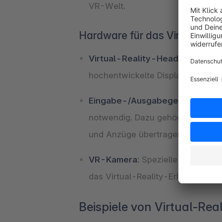
VR-Welt.
Hardware für das Virtual-Real
Virtual-Reality-Headset:
Damit 
hochentwickelte Display-Technol
Eingabe-/Ausgabegeräte:
Um in
notwendig. Dazu gehören VR-Cont
und Anzüge übertragen die Bewegu
VR-Kamera:
Spezielle Kameras 
das Virtual-Reality-Erlebnis realis
Beispiele von Virtual-R