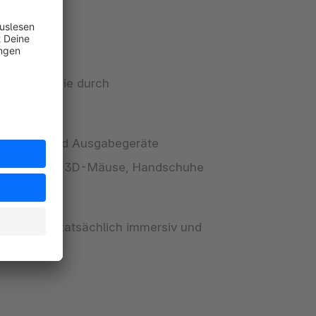
Headsets, die durch
n.
 Eingabe- und Ausgabegeräte
h Laufbänder, 3D-Mäuse, Handschuhe
erlebnis tatsächlich immersiv und