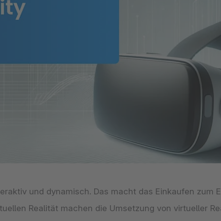
The
Abonnements
Industrie & Fertigung
Analysten-Anerkennung
Entd
erfah
Solu
Unte
3D & AR Commerce
Stron
Sho
Alle
dritt
Entd
Shopware Analytics
Strat
Händ
Beri
Bran
Entd
 interaktiv und dynamisch. Das macht das Einkaufen zum E
tuellen Realität machen die Umsetzung von virtueller Re