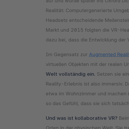
auf und wurde später ins Oxford Dic
Realität: Computergenerierte Umgeb
Headsets entscheidende Meilenstein
Markt und 2015 folgten die VR-Head
dazu bei, dass die Entwicklung der
Im Gegensatz zur
Augmented Realit
virtuellen Objekten mit der realen
Welt vollständig ein.
Setzen sie ein
Reality-Erlebnis ist also immersiv.
etwa im Wohnzimmer und machen übe
so das Gefühl, dass sie sich tatsä
Und was ist kollaborative VR?
Beim
Orten in der physischen Welt. Sie 