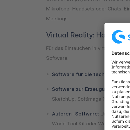
Mikrofone, Headsets oder Chats. Ein
Meetings.
Virtual Reality: Hardwar
Für das Eintauchen in virtuelle Wel
Software.
Software für die technische Ums
Software zur Erzeugung der virt
SketchUp, Softimage XSI, Cinema 
Autoren-Software:
Um eine neua
World Tool Kit oder World Up. D