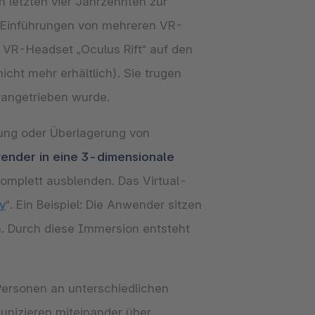
n letzten vier Jahrzehnten zur
e Einführungen von mehreren VR-
 VR-Headset „Oculus Rift“ auf den
ht mehr erhältlich). Sie trugen
rangetrieben wurde.
chung oder Überlagerung von
wender in eine 3-dimensionale
komplett ausblenden. Das Virtual-
y
“. Ein Beispiel: Die Anwender sitzen
. Durch diese Immersion entsteht
Personen an unterschiedlichen
unizieren miteinander über