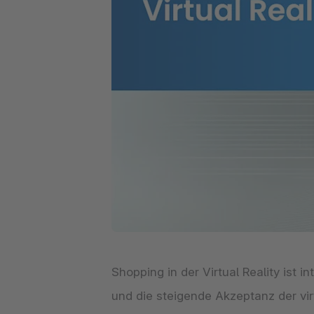
Shopware PaaS
Composable Frontends
Podcast
Spatial Commerce
Migration
Roadmap
Multichannel Connect
Deep Search
Shopping in der Virtual Reality ist
und die steigende Akzeptanz der vir