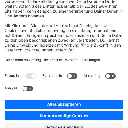
info@shopware.com
Über Shopware
Produkt
Lösungen
Partner
Entwickler
Ressourcen