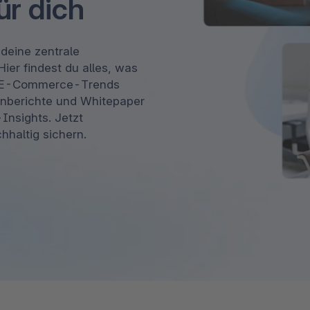
r dich
The
Abonnements
Industrie & Fertigung
Analysten-Anerkennung
Entd
erfah
Solu
Unte
3D & AR Commerce
Stron
deine zentrale
Sho
Alle
dritt
ier findest du alles, was
Entd
Shopware Analytics
Strat
Händ
Beri
len E-Commerce-Trends
Bran
enberichte und Whitepaper
Entd
Insights. Jetzt
haltig sichern.