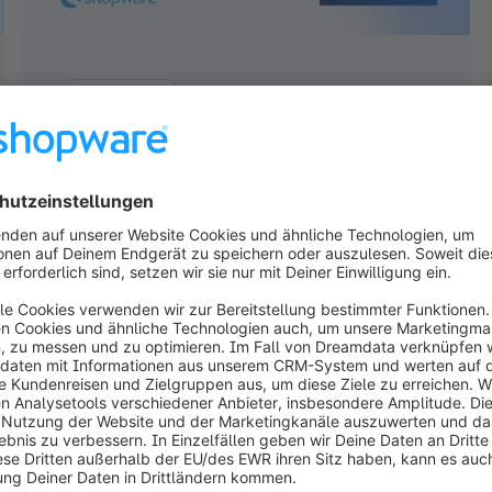
Whitepaper
8 Erfolgsstrategien für komplexe
B2B-Anforderungen