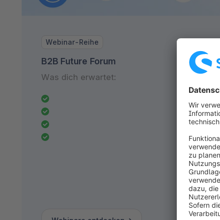
Webinar-Reihe
B2B Future Forum
Was dich erwartet: