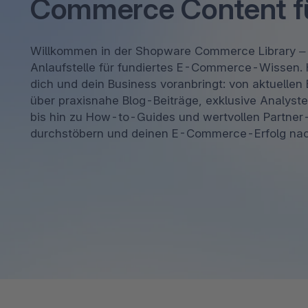
Commerce Content fü
Shopware PaaS
Composable Frontends
Podcast
Spatial Commerce
Willkommen in der Shopware Commerce Library – 
Anlaufstelle für fundiertes E-Commerce-Wissen. H
Migration
dich und dein Business voranbringt: von aktuel
Roadmap
über praxisnahe Blog-Beiträge, exklusive Analyst
bis hin zu How-to-Guides und wertvollen Partner-
Multichannel Connect
durchstöbern und deinen E-Commerce-Erfolg nach
Deep Search