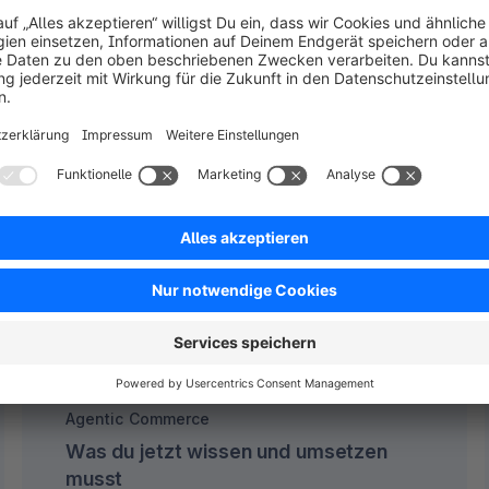
Jetzt herunterladen
Whitepaper
Agentic Commerce
Was du jetzt wissen und umsetzen
musst