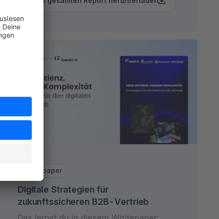
Jetzt gesamten Report herunterladen
Whitepaper
Digitale Strategien für
zukunftssicheren B2B-Vertrieb
Das lernst du in diesem Whitepaper: