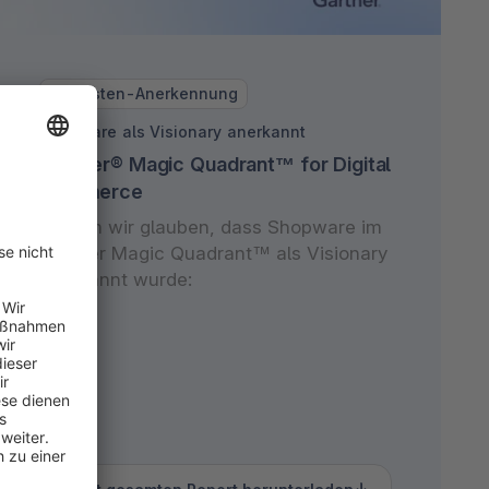
Analysten-Anerkennung
Shopware als Visionary anerkannt
Gartner® Magic Quadrant™ for Digital
Commerce
Warum wir glauben, dass Shopware im
Gartner Magic Quadrant™ als Visionary
anerkannt wurde: