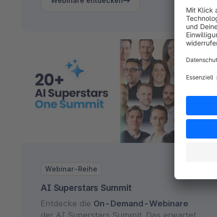
Webinare entdecken
Webinar-Reihe
AI Superstars Summit
Entdecke die
On-Demand-Webinare
der AI Superstars Summit. Das erwartet