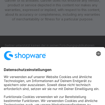
Gartner or its affiliates. Gartner does not endorse any vendor,
product or service depicted in this content nor makes any
warranties, expressed or implied, with respect to this content,
about its accuracy or completeness, including any warranties
of merchantability or fitness for a particular purpose.
Gartner unterstützt keinen der in seinen Forschungspublikationen
dargestellten Anbieter, Produkte oder Dienstleistungen und rät
Technologieanwendern nicht, nur die Anbieter mit den höchsten
Bewertungen oder anderen Bezeichnungen auszuwählen. Die
Gartner-Forschungspublikationen geben die Meinung der Gartner-
Forschungsorganisation wieder und sollten nicht als
Tatsachenbehauptungen ausgelegt werden. Gartner lehnt jede
ausdrückliche oder stillschweigende Gewährleistung in Bezug auf
diese Studie ab, einschließlich jeglicher Gewährleistung der
Marktgängigkeit oder Eignung für einen bestimmten Zweck.
GARTNER ist ein eingetragenes Warenzeichen und
Dienstleistungsmarke von Gartner und der Magic Quadrant ist eine
eingetragene Marke von Gartner, Inc. und/oder deren
Tochtergesellschaften in den USA und international und wird hier mit
Genehmigung verwendet. Alle Rechte vorbehalten.