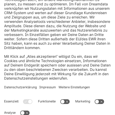
info@shopware.com
Über Shopware
Produkt
Lösungen
Partner
Entwickler
Ressourcen