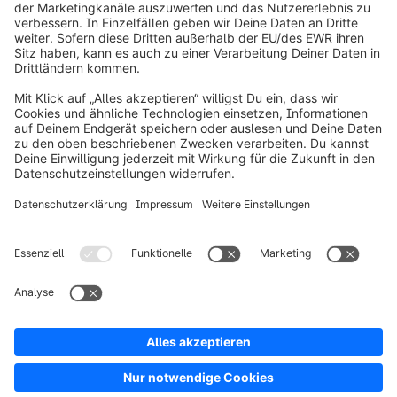
info@shopware.com
Über Shopware
Produkt
Lösungen
Partner
Entwickler
Ressourcen