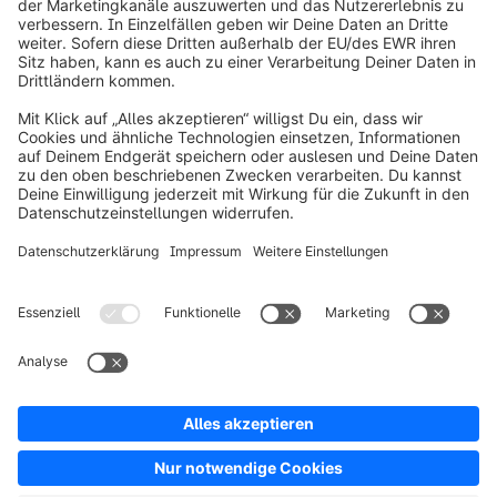
info@shopware.com
Über Shopware
Produkt
Lösungen
Partner
Entwickler
Ressourcen