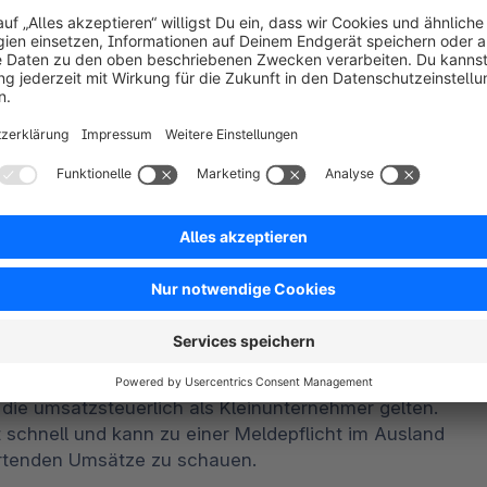
ens die Unterscheidung von Lagerhaltung und 
 nur die Umsätze an den Endverbraucher 
er Amazon als Marktplatz tätig oder unterhält 
 Steuererklärung im jeweiligen Land abzugeben. Eine 
im One-Stop-Shop-Verfahren geltend gemacht 
 lokalen Steuersätze zu ergänzen. So fallen in 
2,1 %, 5,5 % und 10 % an. Hier besteht die Gefahr 
uersatz zu verkaufen und somit die Marge zu 
 niedrig an und führt zu wenig Steuern ab. Daher 
ss der richtige Endverbraucherpreis gesetzt ist, 
nis zu erzielen.
die umsatzsteuerlich als Kleinunternehmer gelten. 
 schnell und kann zu einer Meldepflicht im Ausland 
wartenden Umsätze zu schauen.