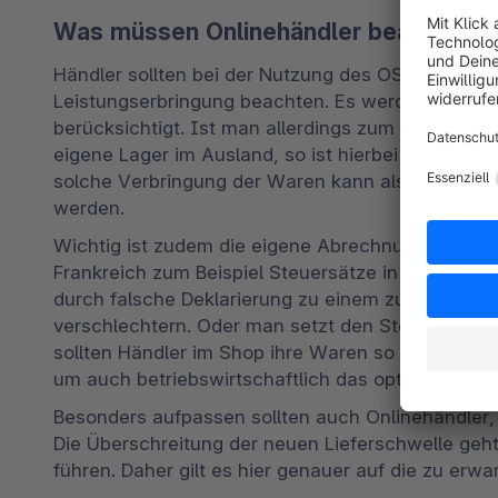
Was müssen Onlinehändler beachten?
Händler sollten bei der Nutzung des OSS-Verfahr
Leistungserbringung beachten. Es werden erstmal
berücksichtigt. Ist man allerdings zum Beispiel üb
eigene Lager im Ausland, so ist hierbei noch eine
solche Verbringung der Waren kann also nicht 
werden.
Wichtig ist zudem die eigene Abrechnung durch die
Frankreich zum Beispiel Steuersätze in Höhe von 
durch falsche Deklarierung zu einem zu hohen Ste
verschlechtern. Oder man setzt den Steuersatz zu
sollten Händler im Shop ihre Waren so anbieten, da
um auch betriebswirtschaftlich das optimale Ergeb
Besonders aufpassen sollten auch Onlinehändler, 
Die Überschreitung der neuen Lieferschwelle geht
führen. Daher gilt es hier genauer auf die zu er