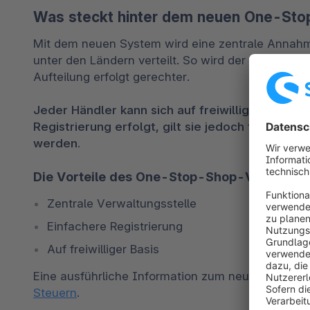
Was steckt hinter dem neuen One-St
Mit dem neuen System wird eine zentrale Annahm
unter den Ländern verteilt. So wird der Prozess der
Aufteilung erfolgt gerechter.

Jeder Händler kann sich auf freiwilliger Basis r
Registrierung erfolgt, gilt sie jedoch für alle 
werden. 
Die Vorteile des One-Stop-Shop-Verfahren
Zentrale Verwaltungsstelle
Einfachere Registrierung
Auf freiwilliger Basis
Eine ausführliche Information zum neuen System 
Steuern
.