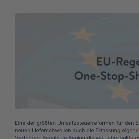
Shopware PaaS
Composable Frontends
Podcast
Spatial Commerce
Migration
Roadmap
Multichannel Connect
Deep Search
Eine der größten Umsatzsteuerreformen für den EU
neuen Lieferschwellen auch die Erfassung eige
Verfahren. Bereits zu Beginn dieses Jahrs sollte e