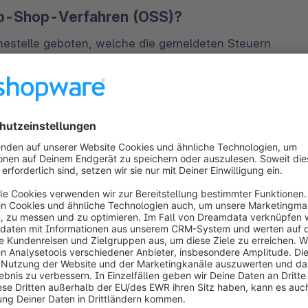
op-Shop-Verfahren (OSS)?
estelle geboten, welche die gemeldeten Steuern 
 Registrierung deutlich vereinfacht und die 
egistrieren und das Verfahren nutzen. Ist die 
B2C-Umsätze und alle Länder, die beliefert 
s:
bietet zudem die Seite des 
Bundeszentralamts für 