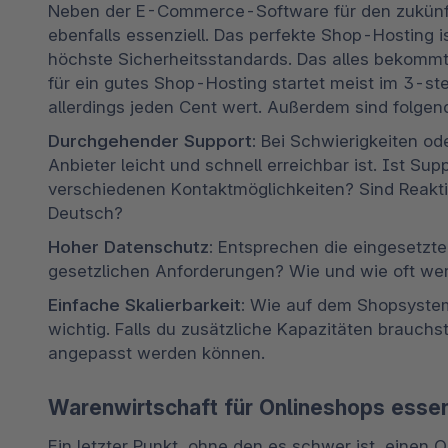
Neben der E-Commerce-Software für den zukünfti
ebenfalls essenziell. Das perfekte Shop-Hosting i
höchste Sicherheitsstandards. Das alles bekommt m
für ein gutes Shop-Hosting startet meist im 3-stel
allerdings jeden Cent wert. Außerdem sind folgen
Durchgehender Support:
 Bei Schwierigkeiten od
Anbieter leicht und schnell erreichbar ist. Ist Su
verschiedenen Kontaktmöglichkeiten? Sind Reakti
Deutsch?
Hoher Datenschutz:
 Entsprechen die eingesetzt
gesetzlichen Anforderungen? Wie und wie oft wer
Einfache Skalierbarkeit:
 Wie auf dem Shopsystem 
wichtig. Falls du zusätzliche Kapazitäten brauchst
angepasst werden können. 
Warenwirtschaft für Onlineshops essen
Ein letzter Punkt, ohne den es schwer ist, einen On