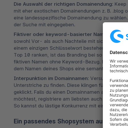
Die Auswahl der richtigen Domainendung:
 Keep 
mit eher exotischen Domainendungen z. B. .blog od
eine landesspezifische Domainendung zu wählen. D
der Suche mit eingegeben. 
Fiktiver oder keyword-basierter Name:
 Diese E
sowohl Vor- als auch Nachteile mit sich. Während
einem einzigen Schlüsselwort bestehen z. B. „Krank
Top 10 ranken, ist das Branding bei so einem Na
fiktiven Namen ohne Keyword-Bezug. Egal, wofür du
dem Namen deines Shops eine semantische Nähe z
Interpunktion im Domainnamen:
 Versuche einen
Unterstriche zu finden. Diese klingen für die Use
geklickt. Falls du einen Domainnamen aus einem Ko
möchtest, registriere am liebsten auch dessen Pen
So kannst du lästige Konkurrenz mit einem ähnli
Ein passendes Shopsystem aussuchen