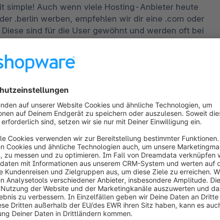
it simple! Auch wenn viele Hosting-Anbieter heute 
er .berlin werben, empfehlen wir dir eine .com oder 
iese sind für die User gewöhnt und werden oft bei 
ntscheidung ist strategisch: Beide Varianten bringen 
 keyword-basierte Namen (vor allem die, die aus 
enversicherung“) in der Tat oft schneller in den 
men denkbar schwer. Umgekehrt ist das bei den 
 dich entscheidest, es ist immer sinnvoll, mit 
u deiner Branche herzustellen. 
 Domainnamen ohne Umlaute, Binde- oder 
r meist vertrauenswürdiger und werden öfters 
mposita (z. B. „Matratzenshop“) registrieren 
dant mit Bindestrich (also „Matratzen-shop“) mit. 
chen Geschäftsmodell ein Stück weit vermeiden. 