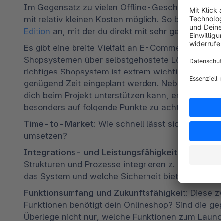
Im Gegensatz zu vielen Offline-Geschäftsmodellen
mit relativ kleinen Kosten möglich. So bietet Sho
Edition
 an, mit der du direkt mit sehr geringem Z
Es gibt eine breite Vielfalt an E-Commerce-Lös
Shopsystemen über selbstgehostete Lösungen bis h
richtiges Shopsystem ist extrem wichtig für den z
genügend Zeit eingeplant werden. Neben den ggf. 
dich beim Projekt unterstützen kann, empfehlen 
besonders auf folgende Punkte zu achten: 
Time-to-Market:
 Wie schnell lässt sich das gep
umsetzen?  
Integrations- und Leistungsfähigkeit:
 Lässt sic
Strukturen und Prozesse integrieren z. B. Warenw
das System und welche Sicherheit bietet es? 
Funktionsumfang und Zukunftsfähigkeit:
 Diese 
Funktionen benötigt dein Onlineshop? Sind die ge
Überlege nicht nur, welche Funktionen zum Launc