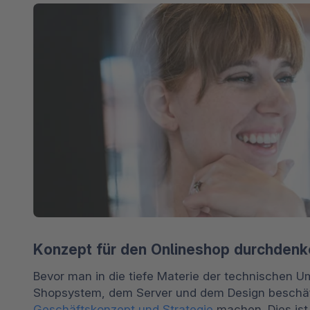
Shopware PaaS
Composable Frontends
Podcast
Spatial Commerce
Migration
Roadmap
Multichannel Connect
Deep Search
Konzept für den Onlineshop durchdenk
Bevor man in die tiefe Materie der technischen U
Geschäftskonzept und Strategie
 machen. Dies ist