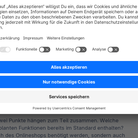
 ist die Erstellung eines Onlineshops theoretisch 
pware eine 
kostenlose Open Source Community 
eitaufwand einen Onlineshop erstellen kannst.
ungen auf dem Markt: von kostenlosen Baukasten-
in zur Enterprise-Lösungen für Großprojekte. Ein 
ukünftigen Erfolg und für die Auswahl muss 
anfallenden Kosten und der Partner-Agentur, die 
wir dir bei der Auswahl einer E-Commerce-Software 
lante Projekt mit der gewählten Shopsoftware 
h das Shopsystem leicht in die bestehenden 
irtschaft oder Kassensysteme? Wie belastbar ist 
zwei Punkte hängen zum Teil zusammen. Welche 
planten Funktionen bereits im Standard enthalten? 
h des Onlineshops benötigt werden, sondern auch 