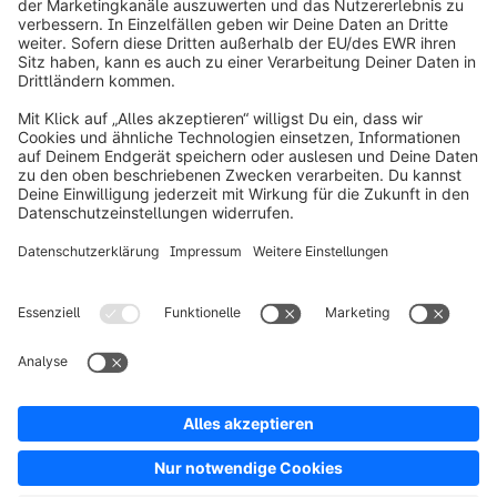
info@shopware.com
Über Shopware
Produkt
Lösungen
Partner
Entwickler
Ressourcen