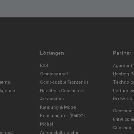
Lösungen
Partner
B2B
Agentur f
Omnichannel
Hosting P
ments
Composable Frontends
Technolog
ligence
Headless Commerce
Partner w
Entwickl
Automation
S
Kleidung & Mode
Community
Konsumgüter (FMCG)
Entwickl
Möbel
Communit
onnect
Automobilbranche