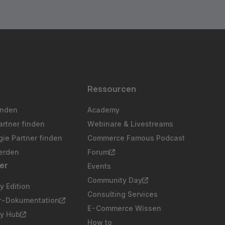
Ressourcen
inden
Academy
artner finden
Webinare & Livestreams
ie Partner finden
Commerce Famous Podcast
erden
Forum
er
Events
Community Day
 Edition
Consulting Services
er-Dokumentation
E-Commerce Wissen
y Hub
How to