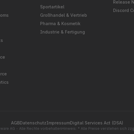
Release 
Sportartikel
Discord 
ooms
Großhandel & Vertrieb
Pharma & Kosmetik
Industrie & Fertigung
ts
rce
rce
tics
AGB
Datenschutz
Impressum
Digital Services Act (DSA)
ware AG - Alle Rechte vorbehalten
Hinweis: * Alle Preise verstehen sich zz