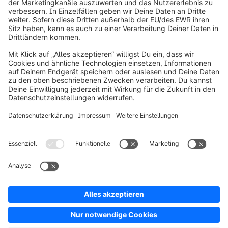
info@shopware.com
Über Shopware
Produkt
Lösungen
Partner
Entwickler
Ressourcen