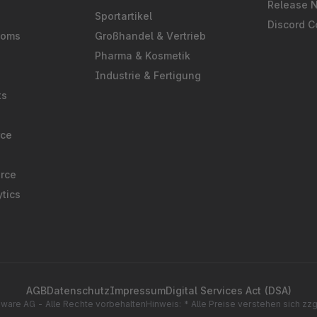
Release 
Sportartikel
Discord 
ooms
Großhandel & Vertrieb
Pharma & Kosmetik
Industrie & Fertigung
ts
rce
rce
tics
AGB
Datenschutz
Impressum
Digital Services Act (DSA)
ware AG - Alle Rechte vorbehalten
Hinweis: * Alle Preise verstehen sich zz