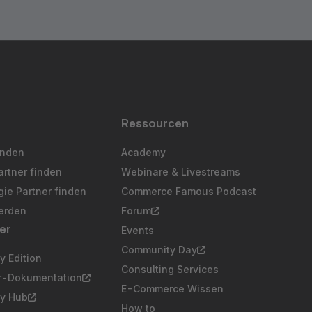
Ressourcen
inden
Academy
artner finden
Webinare & Livestreams
ie Partner finden
Commerce Famous Podcast
erden
Forum
er
Events
Community Day
 Edition
Consulting Services
er-Dokumentation
E-Commerce Wissen
y Hub
How to