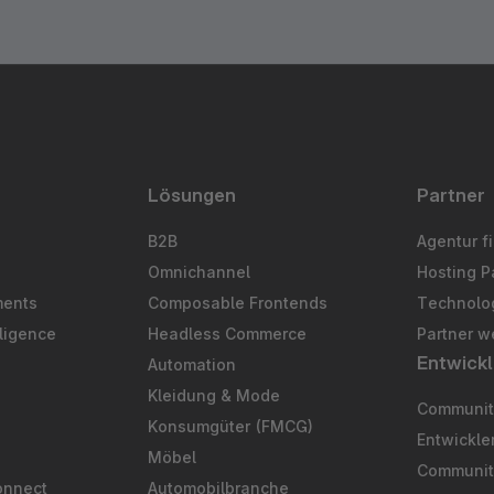
Lösungen
Partner
B2B
Agentur f
Omnichannel
Hosting P
ments
Composable Frontends
Technolog
ligence
Headless Commerce
Partner w
Entwickl
Automation
S
Kleidung & Mode
Community
Konsumgüter (FMCG)
Entwickl
Möbel
Communit
onnect
Automobilbranche