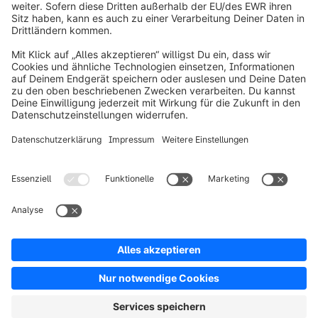
info@shopware.com
Über Shopware
Produkt
Lösungen
Partner
Entwickler
Ressourcen
AGB
Datenschutz
Impressum
Digital Services Act (DSA)
Copyright © shopware AG - Alle Rechte vorbehalten