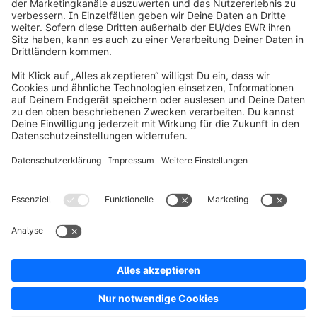
info@shopware.com
Über Shopware
Produkt
Lösungen
Partner
Entwickler
Ressourcen