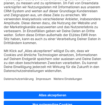
info@shopware.com
Über Shopware
Produkt
Lösungen
Partner
Entwickler
Ressourcen
AGB
Datenschutz
Impressum
Digital Services Act (DSA)