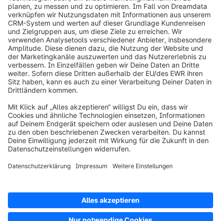
info@shopware.com
Über Shopware
Produkt
Lösungen
Partner
Entwickler
Ressourcen
AGB
Datenschutz
Impressum
Digital Services Act (DSA)