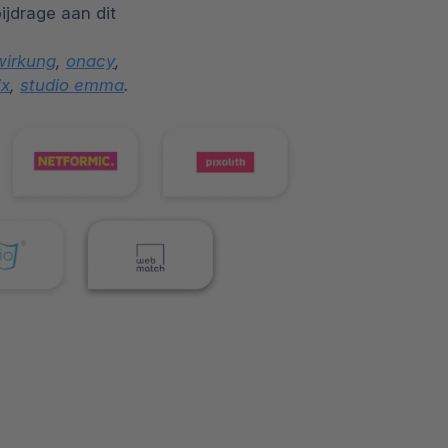
jdrage aan dit
irkung
,
onacy
,
ix
,
studio emma
.