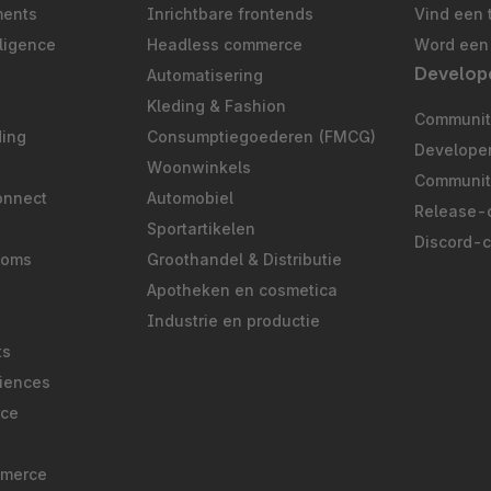
ments
Inrichtbare frontends
Vind een 
ligence
Headless commerce
Word een 
Develop
Automatisering
S
Kleding & Fashion
Community
ding
Consumptiegoederen (FMCG)
Develope
Woonwinkels
Communit
onnect
Automobiel
Release-
Sportartikelen
Discord-
ooms
Groothandel & Distributie
Apotheken en cosmetica
Industrie en productie
ts
iences
rce
mmerce