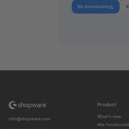
Nu downloaden
V
Product
What's new
info@shopware.com
Alle functionali