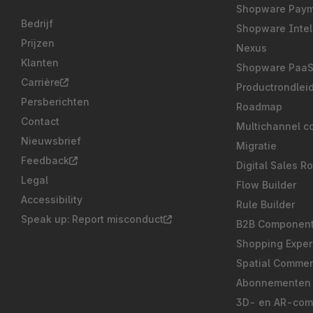
Shopware Pay
Bedrijf
Shopware Intel
Prijzen
Nexus
Klanten
Shopware Paa
Carrière
Productrondlei
Persberichten
Roadmap
Contact
Multichannel c
Nieuwsbrief
Migratie
Feedback
Digital Sales R
Legal
Flow Builder
Accessibility
Rule Builder
Speak up: Report misconduct
B2B Componen
Shopping Exper
Spatial Comme
Abonnementen
3D- en AR-co