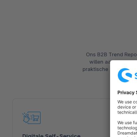
Ons B2B Trend Repor
willen aangaan en d
praktische e-commerce
Digitale Self-Service