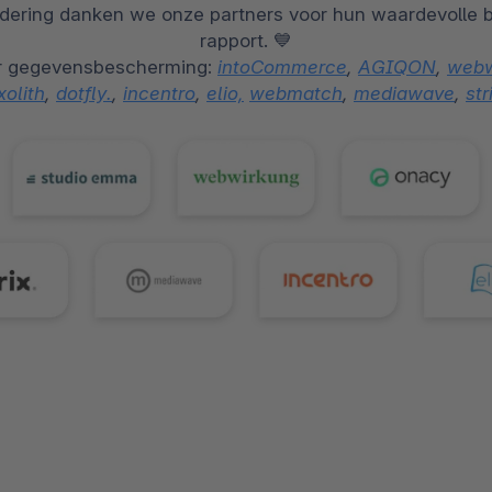
dering danken we onze partners voor hun waardevolle bi
rapport. 💙
oor gegevensbescherming
:
intoCommerce
,
AGIQON
,
webw
xolith
,
dotfly.
,
incentro
,
elio,
webmatch
,
mediawave
,
str