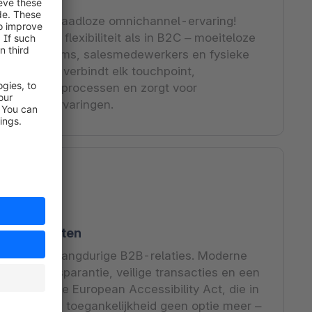
5 met een naadloze omnichannel-ervaring!
dezelfde flexibiliteit als in B2C – moeiteloze
line platforms, salesmedewerkers en fysieke
 commerce verbindt elk touchpoint,
xe aankoopprocessen en zorgt voor
liseerde ervaringen.
n bij klanten
basis voor langdurige B2B-relaties. Moderne
chten transparantie, veilige transacties en een
ring. Met de European Accessibility Act, die in
 is digitale toegankelijkheid geen optie meer –