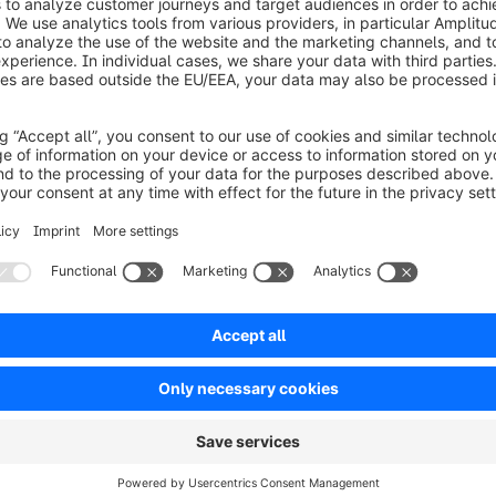
 met digitale self-
Bereid je voor op 202
e te vinden, producten
B2B-kopers verwachten 
anneer het hen
overstappen tussen on
dewerker.
locaties. Omnichannel
d een snelle, flexibele
vereenvoudigt comple
consistente, gepersona
Vertrouwen opbouwe
eel van je
Klantvertrouwen is de 
oorsprong!
zakelijke kopers verwa
reiken,
soepele gebruikerserva
 verlagen en
2025 van kracht wordt,