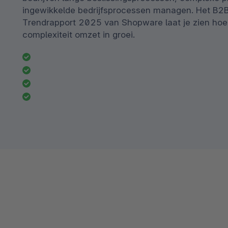
Spatial commerce
ingewikkelde bedrijfsprocessen managen. Het B2
Trendrapport 2025 van Shopware laat je zien hoe
Migratie
complexiteit omzet in groei.
Roadmap
Multichannel Connect
Deep Search