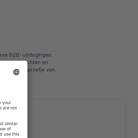
lexe B2B-uitdagingen
devolle inzichten en
st een voorproefje van
erce