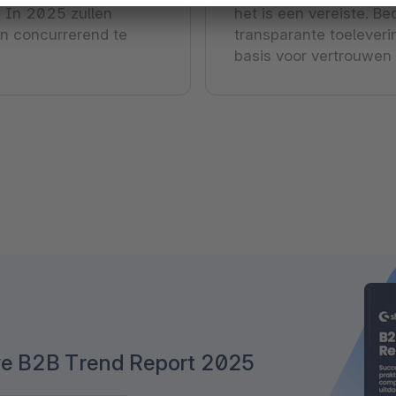
. In 2025 zullen
het is een vereiste. Be
en concurrerend te
transparante toeleveri
basis voor vertrouwen
we B2B Trend Report 2025