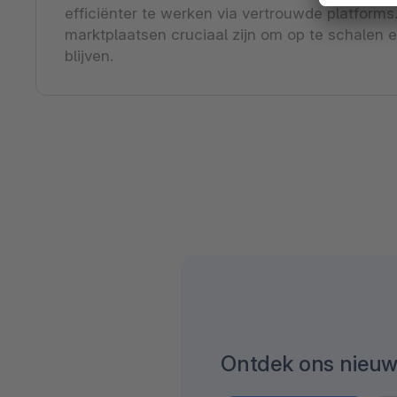
efficiënter te werken via vertrouwde platforms
marktplaatsen cruciaal zijn om op te schalen 
blijven.
Ontdek ons nieu