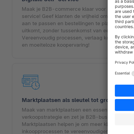
Maak je B2B-commerce klaar voor de toekomst
service! Geef klanten de vrijheid om informati
aan te passen en bestellingen te plaatsen – w
uitkomt, zonder tussenkomst van een salesme
Vereenvoudig processen, verlaag kosten en bie
en moeiteloze koopervaring!
Marktplaatsen als sleutel tot groei
Maak van marktplaatsen een essentieel onderd
verkoopstrategie en zet je B2B-business op v
Marktplaatsen helpen je om meer klanten te be
inkoopprocessen te vereenvoudigen, kosten te