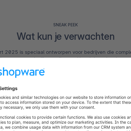
SNEAK PEEK
Wat kun je verwachten
t 2025 is speciaal ontworpen voor bedrijven die comp
uurzame groei willen realiseren. Het zit boordevol waar
 strategieën om je een voorsprong te geven. Hier alva
enkele belangrijke inzichten uit het rapport!
Omnichannel Comm