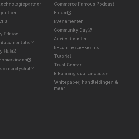
technologiepartner
Commerce Famous Podcast
partner
Forum
ers
Evenementen
Community Day
 Edition
Adviesdiensten
rdocumentatie
E-commerce-kennis
y Hub
Tutorial
opmerkingen
Trust Center
communitychat
Erkenning door analisten
Whitepaper, handleidingen &
meer