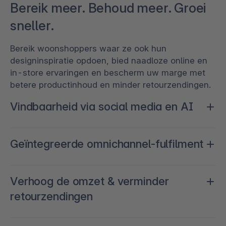
Bereik meer. Behoud meer. Groei
sneller.
Bereik woonshoppers waar ze ook hun
designinspiratie opdoen, bied naadloze online en
in-store ervaringen en bescherm uw marge met
betere productinhoud en minder retourzendingen.
Vindbaarheid via social media en AI
Bereik thuiswinkelaars waar ze ook ontdekken —
Geïntegreerde omnichannel-fulfilment
transformeer sociale, marktplaats- en AI-
gestuurde kanalen in shoppable storefronts vanuit
één commerce-laag.
Verbind online en fysieke winkel via één platform,
Verhoog de omzet & verminder
zodat klanten naadloos kunnen zoeken,
retourzendingen
reserveren en afhalen — en grotere winkelwagens
vanzelf volgen.
Grote, configureerbare productcatalogi en hoge