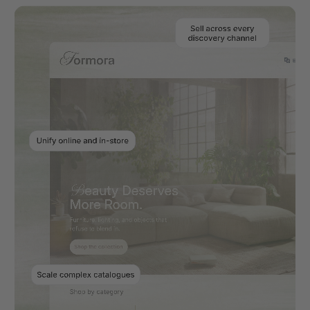
retourpercentages zetten de marge flink onder
druk. Shopware schaalt complexe assortimenten
nauwkeurig en gebruikt rijkere content om
retouren terug te dringen.