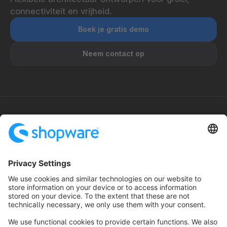
connectiviteit en vrijheid.
Boek je gratis demo
Neem contact op
¹ Gebaseerd op het Gartner Magic Quadrant voor iPaaS en MuleSoft-
onderzoek.
² Beschikbaarheidsdoelstellingen variëren per Shopware PaaS-
aanbod en vallen onder de toepasselijke SLA-voorwaarden,
inclusief uitsluitingen, onderhoudsperiodes en overige beperkingen
zoals beschreven in de toepasselijke SLA-voorwaarden. De
maandelijkse uptime-doelstelling van 99,99% geldt uitsluitend voor
in aanmerking komende Shopware PaaS Medium/Large-
aanbiedingen. Voor Shopware PaaS Small en Shopware PaaS Light
gelden afwijkende beschikbaarheidsdoelstellingen en
servicevoorwaarden.