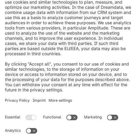
info@shopware.com
Over Shopware
Product
Oplossingen
Partners
Developers
Resources