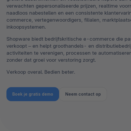
Spatial commerce
verwachten gepersonaliseerde prijzen, realtime voor
naadloos nabestellen en een consistente klantervari
Migratie
commerce, vertegenwoordigers, filialen, marktplaat
inkoopsystemen.
Roadmap
Shopware biedt bedrijfskritische e-commerce die pas
Multichannel Connect
verkoopt – en helpt groothandels- en distributiebedr
Deep Search
activiteiten te verenigen, processen te automatisere
zonder dat groei voor verstoring zorgt.
Verkoop overal. Bedien beter.
Boek je gratis demo
Neem contact op