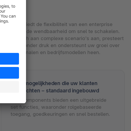
Shopware biedt de flexibiliteit van een enterprise
platform én de wendbaarheid om snel te schakelen.
Het past zich aan complexe scenario's aan, presteert
uitstekend onder druk en ondersteunt uw groei over
markten, kanalen en bedrijfsmodellen heen.
B2B-mogelijkheden die uw klanten
verwachten – standaard ingebouwd
B2B Components bieden een uitgebreide
set functies, waaronder rolgebaseerde
toegang, goedkeuringen en snel bestellen.