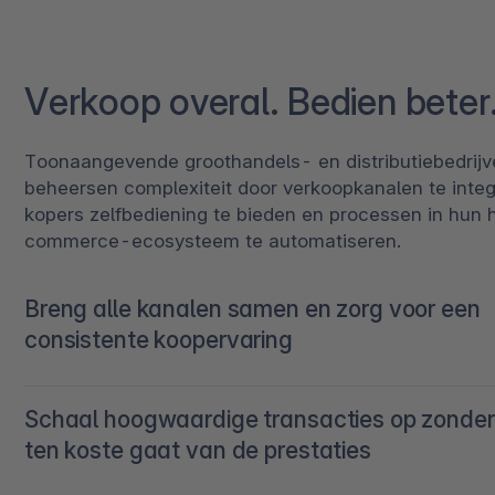
Verkoop overal. Bedien beter
Toonaangevende groothandels- en distributiebedrijv
beheersen complexiteit door verkoopkanalen te integ
kopers zelfbediening te bieden en processen in hun 
commerce-ecosysteem te automatiseren.
Breng alle kanalen samen en zorg voor een
consistente koopervaring
Coördineer e-commerce, verkoopteams, vestigingen
Schaal hoogwaardige transacties op zonder 
marktplaatsen en partnernetwerken vanuit één comm
ten koste gaat van de prestaties
platform. Behoud de controle over alle markten en bi
tegelijkertijd een naadloze ervaring, waar ze ook in 