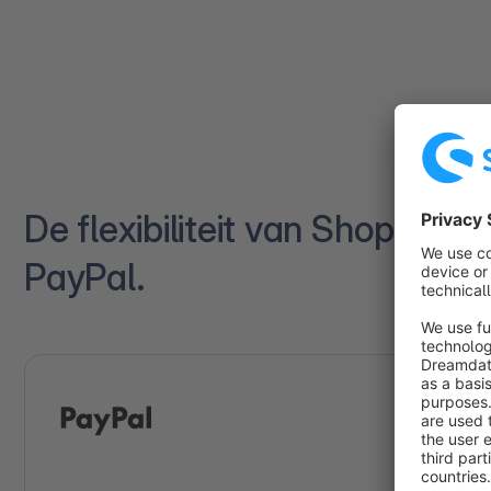
De flexibiliteit van Shopware
PayPal.