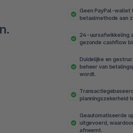
Geen PayPal-wallet t
betaalmethode aan zo
n.
24-uursafwikkeling z
gezonde cashflow bin
Duidelijke en gestru
beheer van betalings
wordt.
Transactiegebaseerd
planningszekerheid te
Geautomatiseerde up
uitgevoerd, waardoo
afneemt.