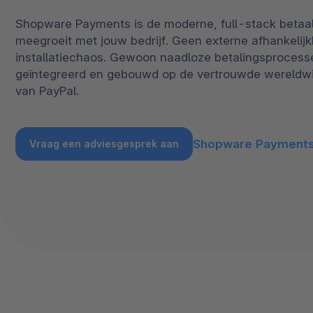
Spatial commerce
Shopware Payments is de moderne, full-stack betaal
Migratie
meegroeit met jouw bedrijf. Geen externe afhankelij
installatiechaos. Gewoon naadloze betalingsprocesse
Roadmap
geïntegreerd en gebouwd op de vertrouwde wereldwij
van PayPal.
Multichannel Connect
Deep Search
Shopware Payments
Vraag een adviesgesprek aan