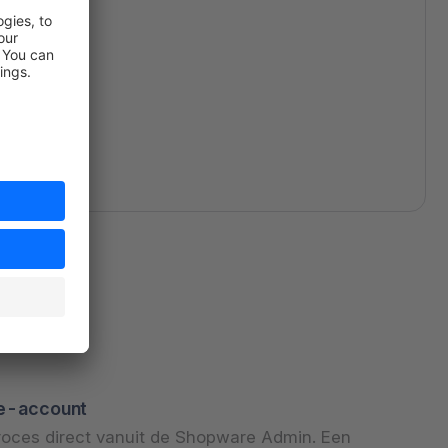
re-account
roces direct vanuit de Shopware Admin. Een