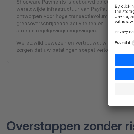
Shopware Payments is gebouwd op de
wereldwijde infrastructuur van PayPal en
ontworpen voor hoge transactievolumes,
grensoverschrijdende activiteiten en
strenge regelgevingsomgevingen.
Wereldwijd bewezen en vertrouwd: wij
zorgen dat uw betalingen soepel verlopen.
Overstappen zonder ri