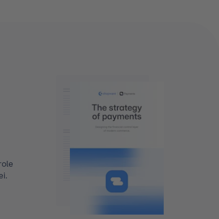
role
i.