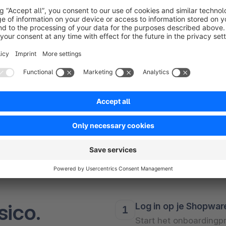
Jeff Pomeroy
Betalingsdiensten & Crypto bij PayPal
sico.
Log in op je Shopwa
Start het onboardingp