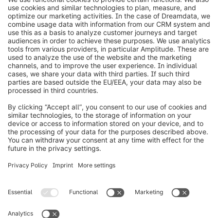
info@shopware.com
Over Shopware
Product
Oplossingen
Partners
Developers
Resources