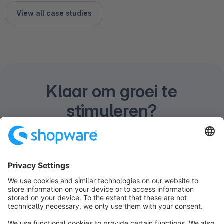
View all case studies
Klaar om groei te
stimuleren?
Bespreek uw bedrijfsdoelen en unieke
vereisten tijdens een persoonlijk consult.
Neem contact op
Vraag een demo aan