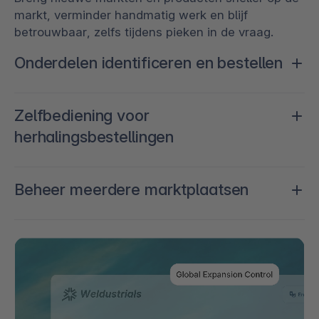
markt, verminder handmatig werk en blijf
betrouwbaar, zelfs tijdens pieken in de vraag.
Onderdelen identificeren en bestellen
Verminder aankoopwrijving door zoekbaarheid en
Zelfbediening voor
pasvorm nauwkeurigheid te verbeteren, vanuit een
herhalingsbestellingen
geïntegreerde commerce-ervaring.
Optimaliseer de afhandeling van terugkerende
Beheer meerdere marktplaatsen
processen op snelheid en betrouwbaarheid.
Scoor en groei over kanalen, landen en sectoren
heen.