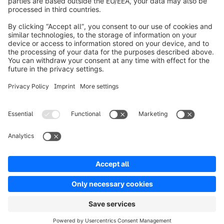
Over Shopware
Product
Oplossingen
Partners
Developers
Resources
Terms & Conditions
Privacy
Legal notice
Digital Services Act (DSA)
Copyright © shopware AG - All rights reserved
Notice: * All prices are quoted net of the statutory value-added tax