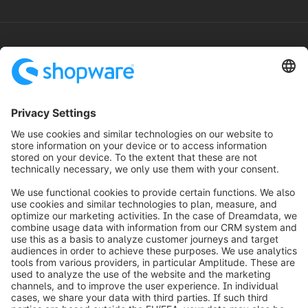
¹ Gebaseerd op het Gartner Magic Quadrant voor iPaaS en MuleSoft-
onderzoek
² Beschikbaarheidsdoelstellingen variëren per Shopware PaaS-
aanbod en vallen onder de toepasselijke SLA-voorwaarden,
inclusief uitsluitingen, onderhoudsperiodes en overige beperkingen
zoals vastgelegd in de toepasselijke SLA-voorwaarden. De
maandelijkse uptime-doelstelling van 99,99% geldt uitsluitend voor
in aanmerking komende Shopware PaaS Medium/Large-
aanbiedingen. Voor Shopware PaaS Small en Shopware PaaS Light
gelden afwijkende beschikbaarheidsdoelstellingen en
servicevoorwaarden.
info@shopware.com