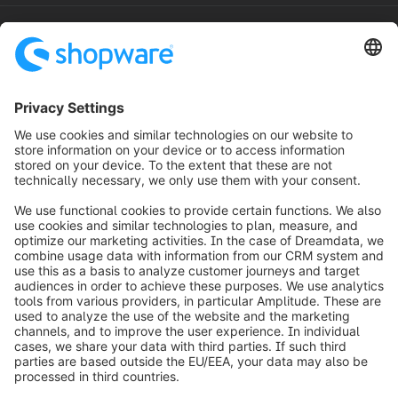
¹ Een „tot”-waarde op basis van interne projectanalyses en
bètaverondelingen, waarbij traditionele, op maat gemaakte
integratiebenaderingen worden vergeleken met
gestandaardiseerde, herbruikbare workflows. De daadwerkelijke
besparingen kunnen variëren, afhankelijk van het systeemlandschap
en de complexiteit.
² Gebaseerd op sectoranalyses, waaronder het
Magic Quadrant van
Gartner
voor Integration Platform as a Service en onderzoek van
MuleSoft naar connectiviteit, waaruit de toenemende complexiteit en
de kostenimplicaties van bedrijfsintegraties blijken.
info@shopware.com
Over Shopware