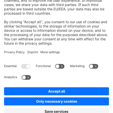
info@shopware.com
Over Shopware
Product
Oplossingen
Partners
Developers
Resources
Terms & Conditions
Privacy
Legal notice
Digital Services Act (DSA)