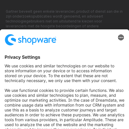
Gartner beveelt geen enkele leverancier, product of dienst aan die in
zijn onderzoekspublicaties wordt genoemd, en adviseert
technologiegebruikers niet om uitsluitend te kiezen voor
leveranciers met de hoogste beoordelingen of andere
onderscheidingen. De onderzoekspublicaties van Gartner bevatten
de meningen van de onderzoeksorganisatie van Gartner en mogen
niet worden opgevat als feitelijke verklaringen. Gartner wijst alle
garanties af, zowel expliciet als impliciet, met betrekking tot dit
onderzoek, met inbegrip van garanties van verkoopbaarheid of
geschiktheid voor een bepaald doel.
GARTNER is een geregistreerd handelsmerk en dienstmerk van
Gartner en Magic Quadrant is een geregistreerd handelsmerk van
Gartner, Inc. en/of haar gelieerde ondernemingen in de VS en
internationaal, en worden hier met toestemming gebruikt. Alle
rechten voorbehouden.