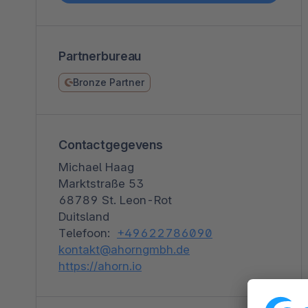
Spatial commerce
Migratie
Partnerbureau
Roadmap
Bronze Partner
Multichannel Connect
Deep Search
Contactgegevens
Michael Haag
Marktstraße 53
68789 St. Leon-Rot
Duitsland
Telefoon:
+49622786090
kontakt@ahorngmbh.de
https://ahorn.io