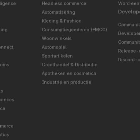
ligence
Headless commerce
Word een 
Develop
Automatisering
S
Kleding & Fashion
Community
ding
Consumptiegoederen (FMCG)
Develope
Woonwinkels
Communit
onnect
Automobiel
Release-
Sportartikelen
Discord-
ooms
Groothandel & Distributie
Apotheken en cosmetica
Industrie en productie
ts
iences
rce
mmerce
tics