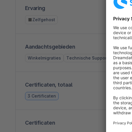
Ervaring
Zelfgehost
Aandachtsgebieden
Winkelmigraties
Technische Support
Certificaten, totaal
3 Certificaten
Certificaten