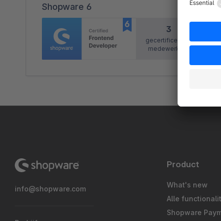
Shopware 6
3
gecertificeerde
medewerkers
Product
What's new
info@shopware.com
Alle functionali
Shopware Pay