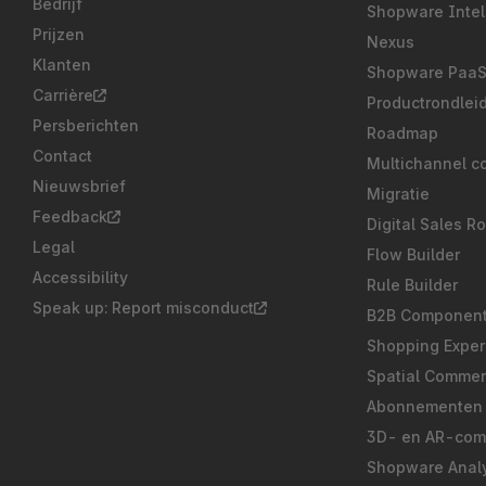
Bedrijf
Shopware Intel
Prijzen
Nexus
Klanten
Shopware Paa
Carrière
Productrondlei
Persberichten
Roadmap
Contact
Multichannel c
Nieuwsbrief
Migratie
Feedback
Digital Sales R
Legal
Flow Builder
Accessibility
Rule Builder
Speak up: Report misconduct
B2B Componen
Shopping Exper
Spatial Comme
Abonnementen
3D- en AR-co
Shopware Analy