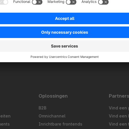
Oplossingen
Partner
B2B
Vind een 
teiten
Omnichannel
Vind een 
ments
Inrichtbare frontends
Vind een 