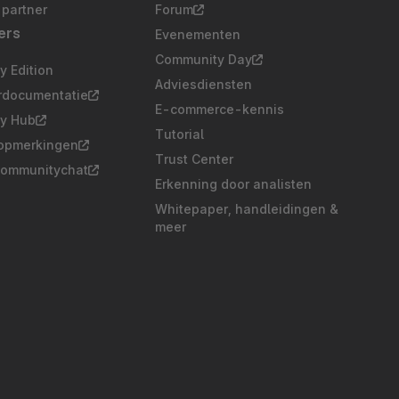
partner
Forum
ers
Evenementen
Community Day
 Edition
Adviesdiensten
rdocumentatie
E-commerce-kennis
y Hub
Tutorial
opmerkingen
Trust Center
communitychat
Erkenning door analisten
Whitepaper, handleidingen &
meer