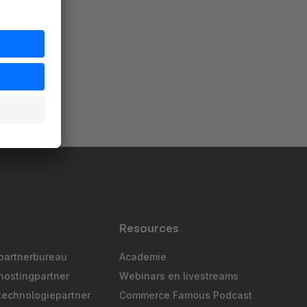
s
Resources
partnerbureau
Academie
hostingpartner
Webinars en livestreams
technologiepartner
Commerce Famous Podcast