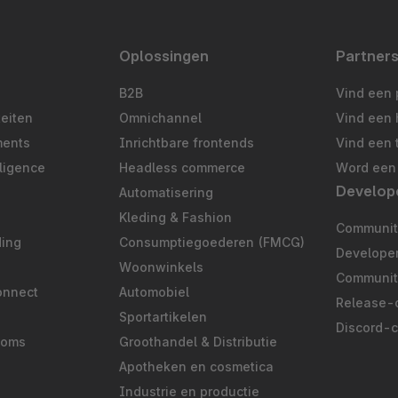
Oplossingen
Partner
B2B
Vind een 
teiten
Omnichannel
Vind een 
ments
Inrichtbare frontends
Vind een 
ligence
Headless commerce
Word een 
Develop
Automatisering
S
Kleding & Fashion
Community
ding
Consumptiegoederen (FMCG)
Develope
Woonwinkels
Communit
onnect
Automobiel
Release-
Sportartikelen
Discord-
ooms
Groothandel & Distributie
Apotheken en cosmetica
Industrie en productie