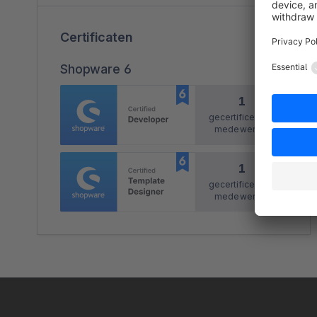
Certificaten
Shopware 6
1
gecertificeerde
medewerker
1
gecertificeerde
medewerker