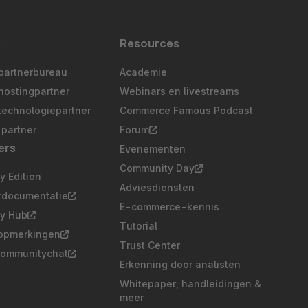
s
Resources
partnerbureau
Academie
hostingpartner
Webinars en livestreams
technologiepartner
Commerce Famous Podcast
partner
Forum
ers
Evenementen
Community Day
 Edition
Adviesdiensten
rdocumentatie
E-commerce-kennis
y Hub
Tutorial
opmerkingen
Trust Center
communitychat
Erkenning door analisten
Whitepaper, handleidingen &
meer