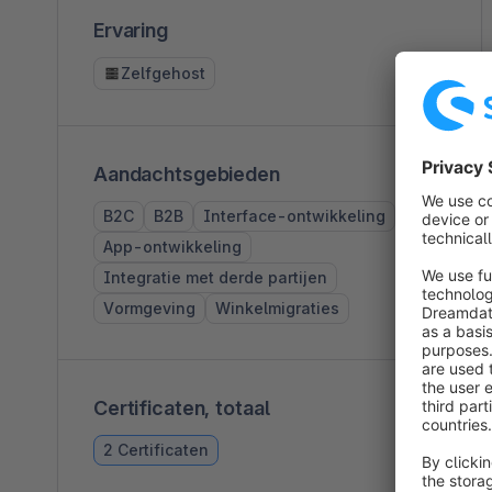
Ervaring
Zelfgehost
Aandachtsgebieden
B2C
B2B
Interface-ontwikkeling
App-ontwikkeling
Integratie met derde partijen
Vormgeving
Winkelmigraties
Certificaten, totaal
2 Certificaten