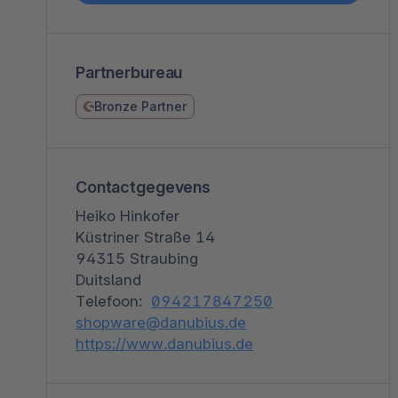
Spatial commerce
Migratie
Partnerbureau
Roadmap
Bronze Partner
Multichannel Connect
Deep Search
Contactgegevens
Heiko Hinkofer
Küstriner Straße 14
94315 Straubing
Duitsland
Telefoon:
094217847250
shopware@danubius.de
https://www.danubius.de