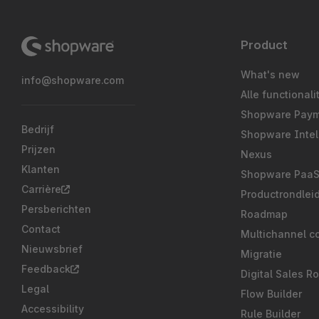
Product
What's new
info@shopware.com
Alle functionali
Shopware Pay
Bedrijf
Shopware Intel
Prijzen
Nexus
Klanten
Shopware Paa
Carrière
Productrondlei
Persberichten
Roadmap
Contact
Multichannel c
Nieuwsbrief
Migratie
Feedback
Digital Sales R
Legal
Flow Builder
Accessibility
Rule Builder