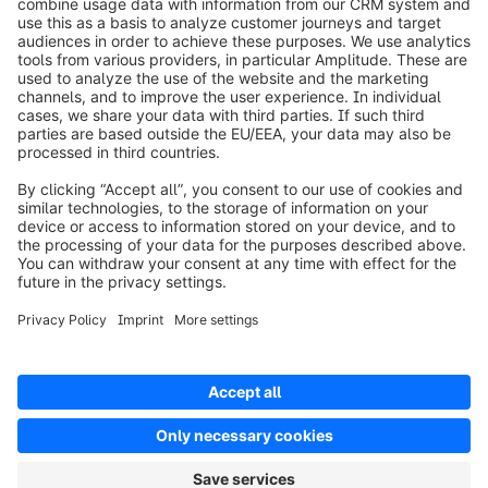
Over Shopware
Product
Oplossingen
Partners
Developers
Resources
Terms & Conditions
Privacy
Legal notice
Digital Services Act (DSA)
Copyright © shopware AG - All rights reserved