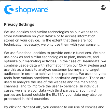
1
1
info@shopware.com
Over Shopware
Product