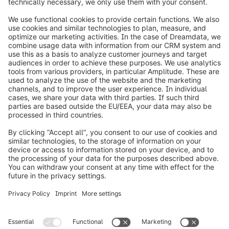
info@shopware.com
Over Shopware
Product
Oplossingen
Partners
Developers
Resources