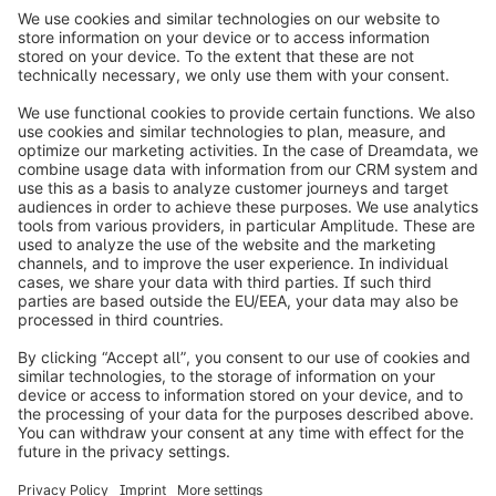
1
info@shopware.com
Over Shopware
Product
Oplossingen
Partners