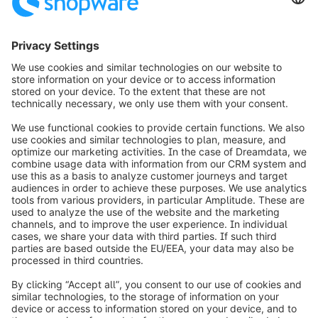
1
info@shopware.com
Over Shopware
Product