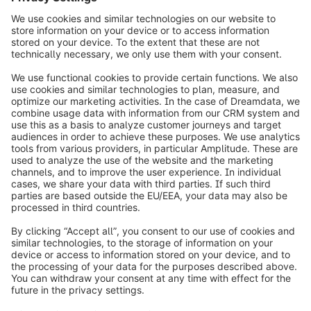
4
info@shopware.com
Over Shopware
Product
Oplossingen
Partners