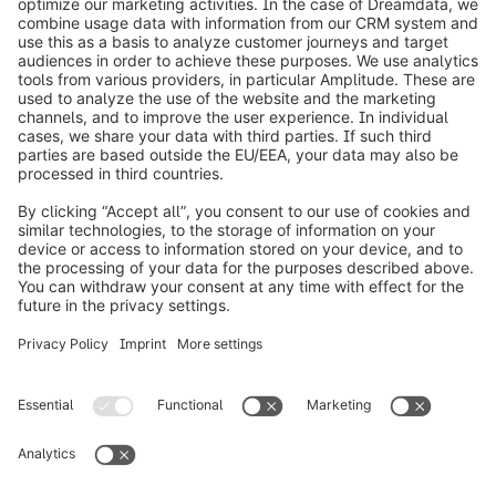
info@shopware.com
Over Shopware
Product
Oplossingen
Partners
Developers
Resources