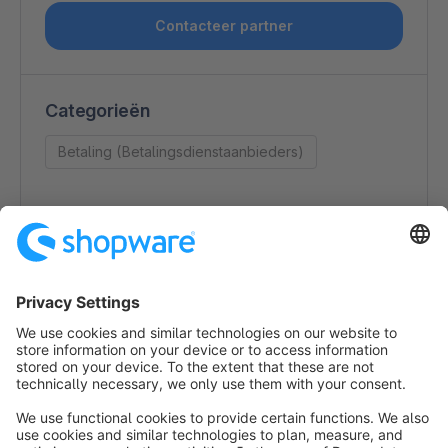
Contacteer partner
Categorieën
Betaling (Betalingsdienstaanbieders)
Contactgegevens
Kristy Dong
Da Vincilaan 3
1930 Zaventem
Belgium
https://worldline.com/