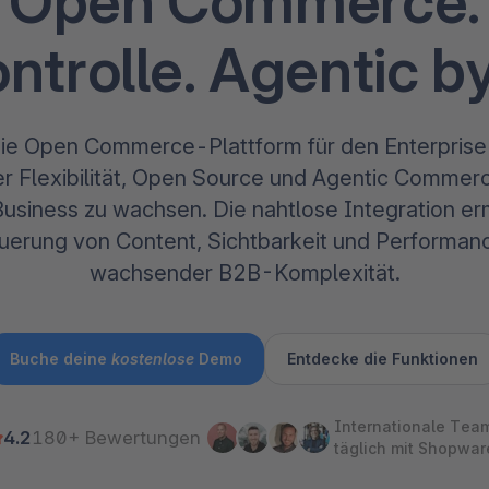
Open Commerce.
The
Abonnements
Industrie & Fertigung
Analysten-Anerkennung
Entd
erfah
Solu
ntrolle. Agentic b
Unte
3D & AR Commerce
Stron
Sho
Alle
dritt
Entd
Shopware Analytics
Strat
Händ
Beri
die Open Commerce-Plattform für den Enterpris
Bran
Entd
 Flexibilität, Open Source und Agentic Commerce 
usiness zu wachsen. Die nahtlose Integration er
euerung von Content, Sichtbarkeit und Performanc
wachsender B2B-Komplexität.
Buche deine
kostenlose
Demo
Entdecke die Funktionen
Internationale Tea
4.2
180+ Bewertungen
täglich mit Shopwar