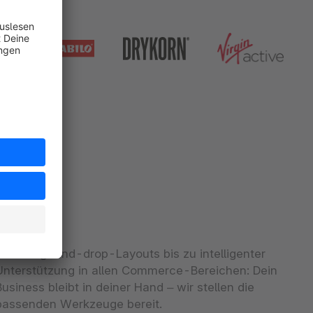
Von Drag-and-drop-Layouts bis zu intelligenter
Unterstützung in allen Commerce-Bereichen: Dein
Business bleibt in deiner Hand – wir stellen die
passenden Werkzeuge bereit.