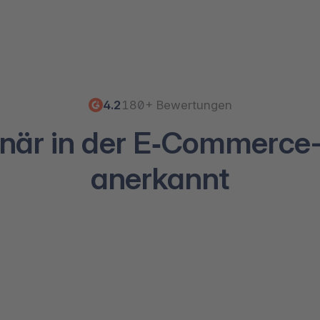
4.2
180+ Bewertungen
onär in der E‑Commerc
anerkannt