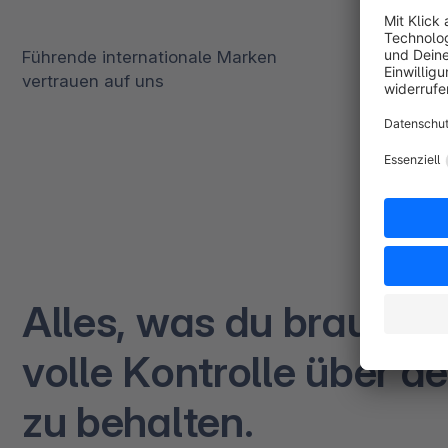
Führende internationale Marken
vertrauen auf uns
Alles, was du brauchst
volle Kontrolle über d
zu behalten.