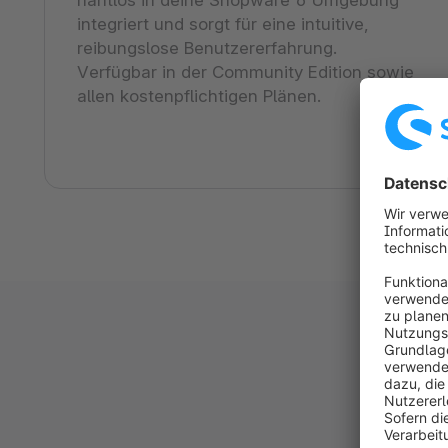
integriert und sorgt für eine intuitive,
reibungslose Benutzererfahrung.
Verfügbar in der Community Edition sowie
allen kostenpflichtigen Plänen.