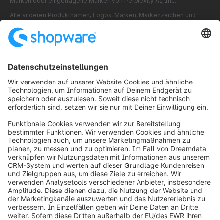
Marken oder eingetragene Marken von Perplexity AI, Inc.
Alle anderen Produktnamen, Logos, Marken, Markenzeichen und
eingetragenen Markenzeichen sind Eigentum ihrer jeweiligen
Inhaber und werden ausschließlich zu Identifikations- und
Veranschaulichungszwecken verwendet. Es wird keine
Zugehörigkeit, Befürwortung oder Förderung impliziert.
¹ Derzeit ausschließlich für Shopware-Händler in den USA verfügbar.
Die Verfügbarkeit in Europa folgt in Kürze.
² Quelle: OpenAI „
Scaling AI for everyone
“, Februar 2026. OpenAI
gibt an, dass ChatGPT mehr als 900 Millionen aktive Nutzer pro
Woche hat.
³ Quelle:
PayPal Holdings, Inc.
2025 Form 10-K
⁴ Quelle: OpenAI, “
Introducing shopping research in ChatGPT
”
November 2025
info@shopware.com