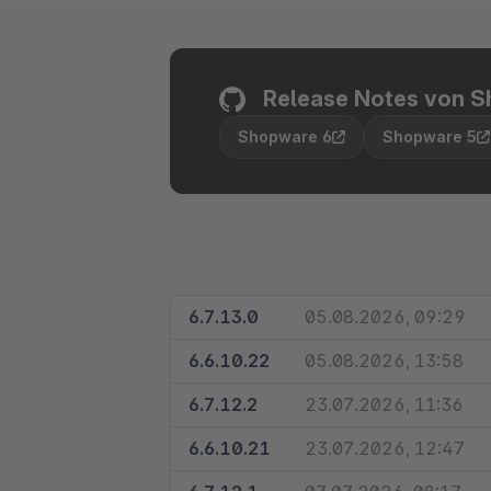
Shopware PaaS
Composable Frontends
Podcast
Spatial Commerce
Release Notes von S
Migration
Shopware 6
Shopware 5
Roadmap
Multichannel Connect
Deep Search
6.7.13.0
05.08.2026, 09:29
6.6.10.22
05.08.2026, 13:58
Projekt Status:
6.7.12.2
23.07.2026, 11:36
Release Zeitpunkt
Projekt Status:
6.6.10.21
23.07.2026, 12:47
GitHub Repository:
Release Zeitpunkt
Projekt Status: