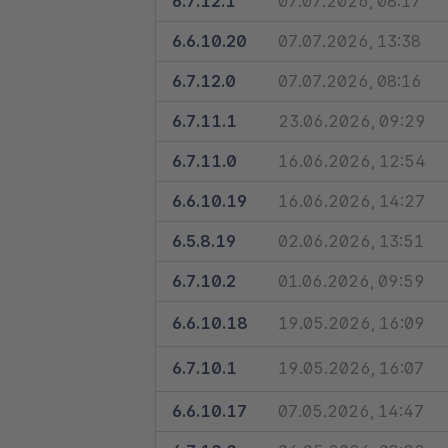
6.7.12.1
07.07.2026, 08:17
GitHub Repository:
Release Zeitpunkt
Projekt Status:
6.6.10.20
07.07.2026, 13:38
Installation
GitHub Repository:
Release Zeitpunkt
Projekt Status:
(6.7.13.0)
6.7.12.0
07.07.2026, 08:16
Installation
GitHub Repository:
Release Zeitpunkt
Projekt Status:
(6.6.10.22)
6.7.11.1
23.06.2026, 09:29
Update (6.7.13.0)
Installation
GitHub Repository:
Release Zeitpunkt
Projekt Status:
(6.7.12.2)
6.7.11.0
16.06.2026, 12:54
Update (6.6.10.22)
Installation
GitHub Repository:
Release Zeitpunkt
Projekt Status:
(6.6.10.21)
6.6.10.19
16.06.2026, 14:27
Update (6.7.12.2)
Installation
Changelog
GitHub Repository:
Release Zeitpunkt
Projekt Status:
(6.7.12.1)
6.5.8.19
02.06.2026, 13:51
Update (6.6.10.21)
Installation
Changelog
GitHub Repository:
Release Zeitpunkt
Projekt Status:
(6.6.10.20)
6.7.10.2
Zum GitHub Changelog
01.06.2026, 09:59
Update (6.7.12.1)
Installation
Changelog
GitHub Repository:
Release Zeitpunkt
Projekt Status:
(6.7.12.0)
Zum GitHub Changelog
6.6.10.18
19.05.2026, 16:09
Update (6.6.10.20)
Installation
Changelog
GitHub Repository:
Release Zeitpunkt
Projekt Status:
(6.7.11.1)
Zum GitHub Changelog
6.7.10.1
19.05.2026, 16:07
Update (6.7.12.0)
Installation
Changelog
GitHub Repository:
Release Zeitpunkt
(6.7.11.0)
Zum GitHub Changelog
Projekt Status:
6.6.10.17
07.05.2026, 14:47
Update (6.7.11.1)
Installation
Changelog
GitHub Repository:
(6.6.10.19)
Release Zeitpunkt
Zum GitHub Changelog
Projekt Status: