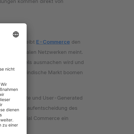
hlungen kommen direkt von
abei beschreibt
E-Commerce
den
alb von sozialen Netzwerken meint.
 Onlinehandels ausmachen wird und
ls auch der indische Markt boomen
ungsberichte und User-Generated
 sowie der Kaufentscheidung des
ach ist Social Commerce ein