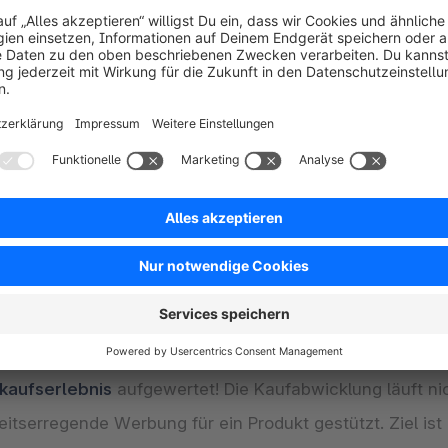
Anzahl an Marketingstrategien
unter einem Hut zusamm
Medien sind in diesem Sinne ein weit gefasster Begriff
TikTok sind bei
Social Commerce
auch der Amazon-Sho
ney mit Social Commerce
trieb bietet Unternehmen eine große Chance, ihre Prod
r eine App machen und müssen keine externe Website au
st und Instagram existieren bereits integrierte “Jetzt K
sis für Social Commerce und die steigende Nachfrage.
kaufserlebnis
aufgewertet! Die Kaufabwicklung läuft ni
tserregende Werbung für ein Produkt gestützt. Ziel ist 