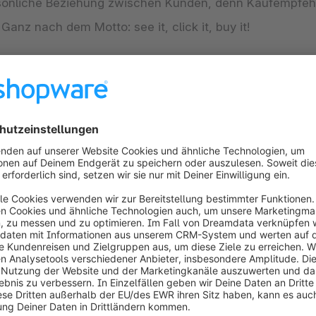
rsönliche Beziehung zwischen Kunden, denn Kaufempfe
nz nach dem Motto: see it, click it, buy it!
kunft des Onlinehandels?
jährlich Gewinne von
mehr als 30 Milliarden Dollar
. D
während Social Commerce lediglich die Einkäufe innerh
re besagt, dass Social Commerce einen großen Teil des
 zulegt (Quelle: Accenture). Sowohl der chinesische a
:
Unternehmen spielen Bewertungen von Kunden, Erfahr
site aus. Diese unterstützen bei der Customer Journey
ind zudem eine Ergänzung, um Kunden anzulocken. Demn
hmen befassen sollte.