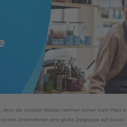
The
Abonnements
Industrie & Fertigung
Analysten-Anerkennung
Entd
erfah
Solu
Unte
3D & AR Commerce
Stron
Sho
Alle
dritt
Entd
Shopware Analytics
Strat
Händ
Beri
Bran
Entd
e, denn die sozialen Medien nehmen immer mehr Platz in
reichen Unternehmen eine große Zielgruppe auf Social