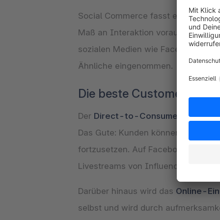
Social Commerce fasst eine
große 
Maß an Interaktion voraus. Soziale 
sozialen Medien wie Facebook und 
Ähnliche eingenommen.
Die beste Customer Jour
Der
Direct-to-Consumer (
D2C
)
Ver
Das Gute: Kunden können alles übe
fortzusetzen. Auf Facebook, Pintere
Livestreams von Influencern als Ba
Darüber hinaus wird das
Online-Ein
selbst und wird durch aufmerksamkei