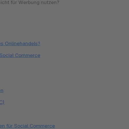
nicht für Werbung nutzen?
es Onlinehandels?
 Social Commerce
en
C)
men für Social Commerce