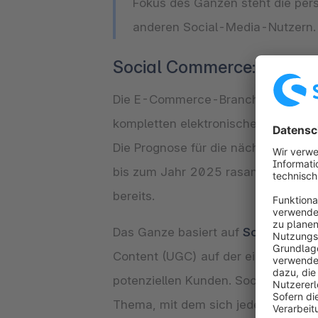
Fokus des Ganzen steht die pe
anderen Social-Media-Nutzern. Ga
Social Commerce: Die Zu
Die E-Commerce-Branche verbucht 
kompletten elektronischen Handel, 
Die Prognose für die nächsten Jah
bis zum Jahr 2025 rasant an Umsatz
bereits.
Das Ganze basiert auf
Social Proof
Content (UGC) auf der eigenen Web
potenziellen Kunden. Social Ads s
Thema, mit dem sich jedes Unterne