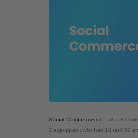
Shopware PaaS
Composable Frontends
Podcast
Spatial Commerce
Migration
Roadmap
Multichannel Connect
Deep Search
Social Commerce
ist in aller Mund
Zielgruppen zwischen 18 und 30 er