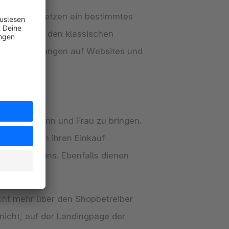
en. Alle setzen ein bestimmtes
, denn neben den klassischen
p, Bewertungen auf Websites und
ukte an Mann und Frau zu bringen.
frufen, um ihren Einkauf
aufen”-Buttons. Ebenfalls dienen
cht mehr über den Shopbetreiber
nicht, auf der Landingpage der