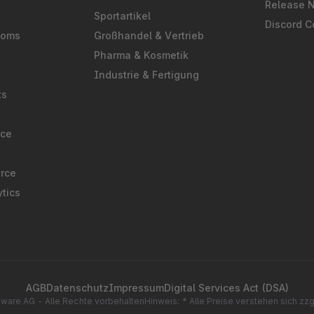
Release 
Sportartikel
Discord 
ooms
Großhandel & Vertrieb
Pharma & Kosmetik
Industrie & Fertigung
ts
rce
rce
tics
AGB
Datenschutz
Impressum
Digital Services Act (DSA)
ware AG - Alle Rechte vorbehalten
Hinweis: * Alle Preise verstehen sich zz