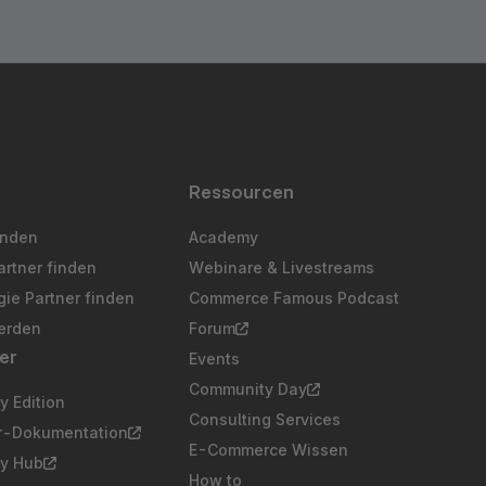
Ressourcen
inden
Academy
artner finden
Webinare & Livestreams
ie Partner finden
Commerce Famous Podcast
erden
Forum
er
Events
Community Day
 Edition
Consulting Services
er-Dokumentation
E-Commerce Wissen
y Hub
How to