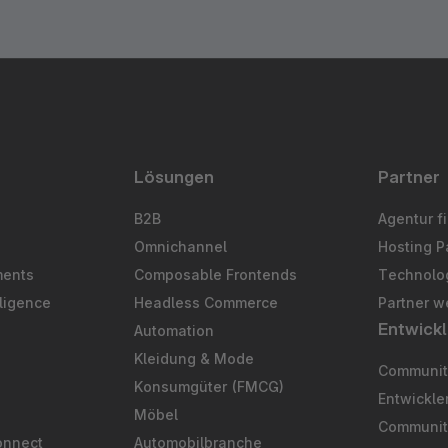
Lösungen
Partner
B2B
Agentur f
Omnichannel
Hosting P
ments
Composable Frontends
Technolog
ligence
Headless Commerce
Partner w
Entwickl
Automation
S
Kleidung & Mode
Community
Konsumgüter (FMCG)
Entwickl
Möbel
Communit
onnect
Automobilbranche