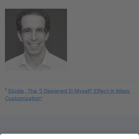
¹ 
Studie „The 'I Designed It Myself' Effect in Mass 
Customization“
Newsletter