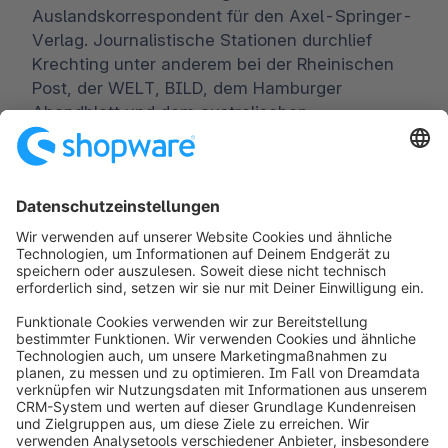
Auslandskorrespondent für den Axel-Springer-
Verlag. Journalistische Stationen durchlief
Krechting unter anderem bei der Rheinischen
Post, der WELT, BILD, dem Hamburger
Abendblatt und dem australischen
Wirtschaftsportal theaustralian.com.
Worldwide:
00 800 746 7626 0
Fax:
+49 (0) 2555 92885-99
Für Presseverteiler anmelden:
public.relations@shopware.com