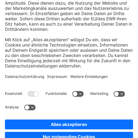
info@shopware.com
Über Shopware
Produkt
Lösungen
Partner
Entwickler
Ressourcen